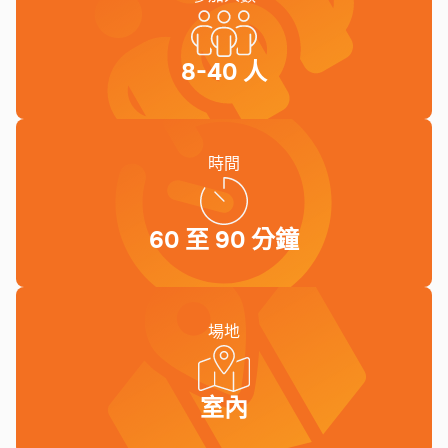
8-40 人
時間
60 至 90 分鐘
場地
室內